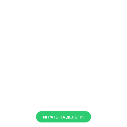
ИГРАТЬ НА ДЕНЬГИ!