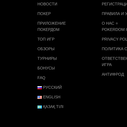
НОВОСТИ
РЕГИСТРАЦ
ПОКЕР
ПРАВИЛА И 
ПРИЛОЖЕНИЕ
О НАС ⭐️
ПОКЕРДОМ
POKERDOM.
ТОП ИГР
PRIVACY PO
ОБЗОРЫ
ПОЛИТИКА C
ТУРНИРЫ
ОТВЕТСТВЕ
ИГРА
БОНУСЫ
АНТИФРОД
FAQ
РУССКИЙ
ENGLISH
ҚАЗАҚ ТІЛІ