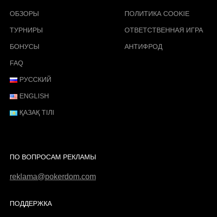
ОБЗОРЫ
ПОЛИТИКА COOKIE
ТУРНИРЫ
ОТВЕТСТВЕННАЯ ИГРА
БОНУСЫ
АНТИФРОД
FAQ
РУССКИЙ
ENGLISH
ҚАЗАҚ ТІЛІ
ПО ВОПРОСАМ РЕКЛАМЫ
reklama@pokerdom.com
ПОДДЕРЖКА