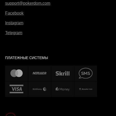
support@pokerdom.com
Facebook
Instagram
Telegram
ПЛАТЕЖНЫЕ СИСТЕМЫ