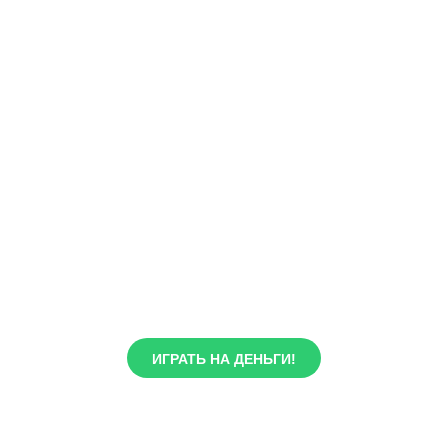
ИГРАТЬ НА ДЕНЬГИ!