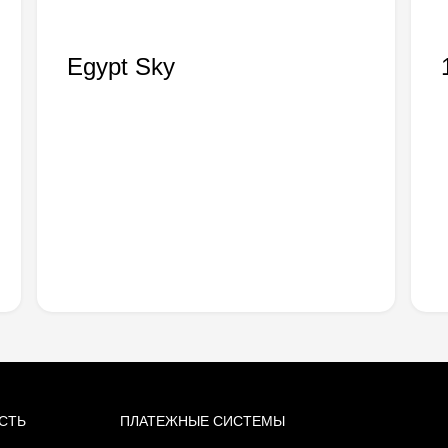
Egypt Sky
СТЬ
ПЛАТЕЖНЫЕ СИСТЕМЫ