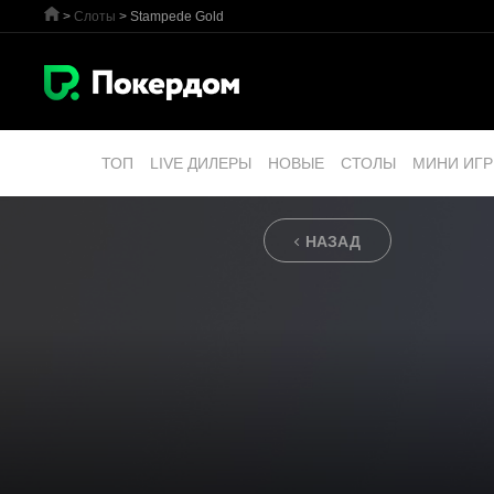
>
Слоты
>
Stampede Gold
ТОП
LIVE ДИЛЕРЫ
НОВЫЕ
СТОЛЫ
МИНИ ИГ
НАЗАД