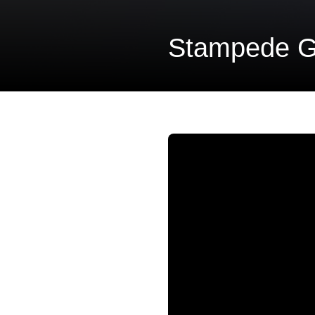
Stampede G