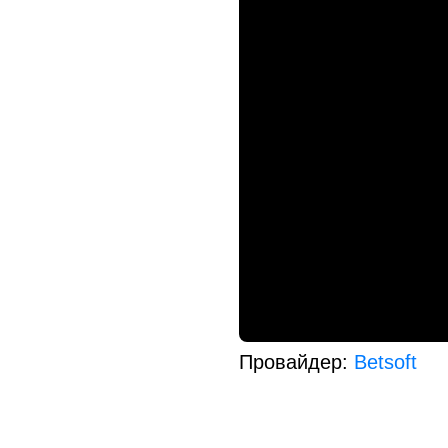
Провайдер:
Betsoft