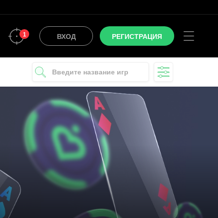
1
ВХОД
РЕГИСТРАЦИЯ