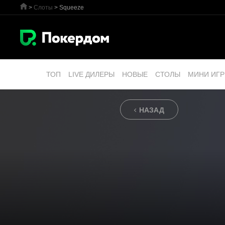
>
Слоты
>
Squeeze
ТОП
LIVE ДИЛЕРЫ
НОВЫЕ
СТОЛЫ
МИНИ ИГ
НАЗАД