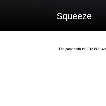
Squeeze