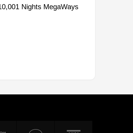
10,001 Nights MegaWays