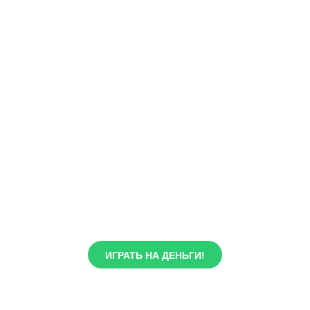
ИГРАТЬ НА ДЕНЬГИ!