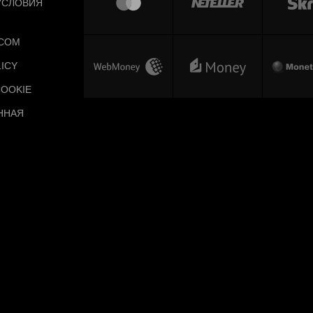
УСЛОВИЯ
COM
LICY
OOKIE
ННАЯ