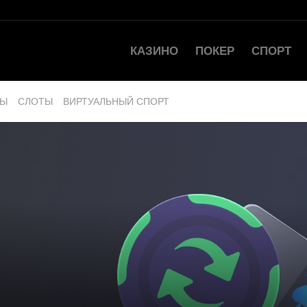
КАЗИНО
ПОКЕР
СПОРТ
РЫ
СЛОТЫ
ВИРТУАЛЬНЫЙ СПОРТ