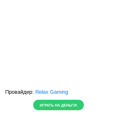
Провайдер:
Relax Gaming
ИГРАТЬ НА ДЕНЬГИ!