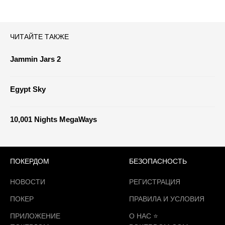
ЧИТАЙТЕ ТАКЖЕ
Jammin Jars 2
Egypt Sky
10,001 Nights MegaWays
ПОКЕРДОМ
БЕЗОПАСНОСТЬ
НОВОСТИ
РЕГИСТРАЦИЯ
ПОКЕР
ПРАВИЛА И УСЛОВИЯ
ПРИЛОЖЕНИЕ
О НАС ⭐️