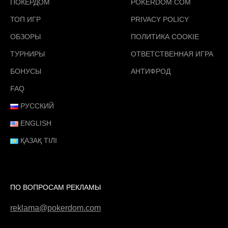
ПОКЕРДОМ
POKERDOM.COM
ТОП ИГР
PRIVACY POLICY
ОБЗОРЫ
ПОЛИТИКА COOKIE
ТУРНИРЫ
ОТВЕТСТВЕННАЯ ИГРА
БОНУСЫ
АНТИФРОД
FAQ
РУССКИЙ
ENGLISH
ҚАЗАҚ ТІЛІ
ПО ВОПРОСАМ РЕКЛАМЫ
reklama@pokerdom.com