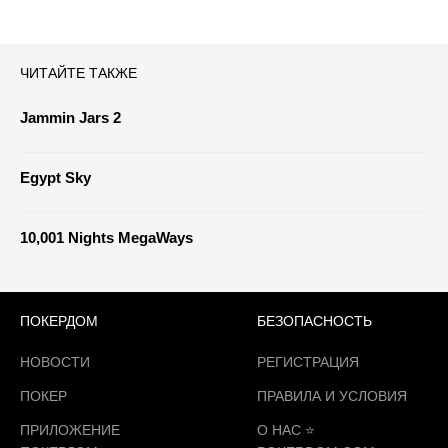
ЧИТАЙТЕ ТАКЖЕ
Jammin Jars 2
Egypt Sky
10,001 Nights MegaWays
ПОКЕРДОМ
БЕЗОПАСНОСТЬ
НОВОСТИ
РЕГИСТРАЦИЯ
ПОКЕР
ПРАВИЛА И УСЛОВИЯ
ПРИЛОЖЕНИЕ
О НАС ⭐️