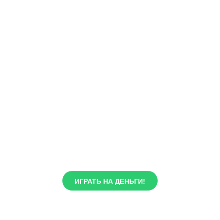
ИГРАТЬ НА ДЕНЬГИ!