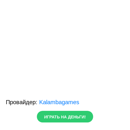
Провайдер:
Kalambagames
ИГРАТЬ НА ДЕНЬГИ!