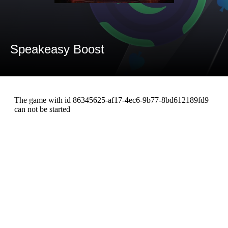
Speakeasy Boost