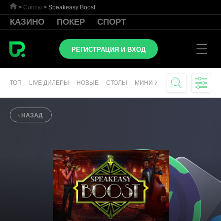
>
Слоты
>
Speakeasy Boost
КАЗИНО
ПОКЕР
СПОРТ
РЕГИСТРАЦИЯ И ВХОД
ТОП
LIVE ДИЛЕРЫ
НОВЫЕ
СТОЛЫ
МИНИ ИГРЫ
СЛОТЫ
ВИР
НАЗАД