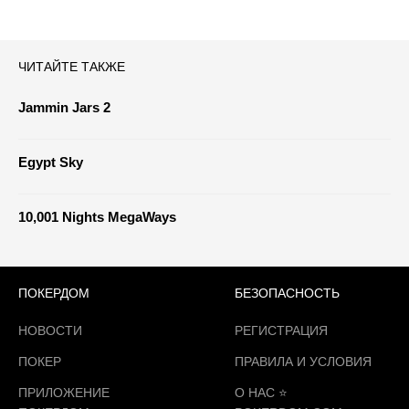
ЧИТАЙТЕ ТАКЖЕ
Jammin Jars 2
Egypt Sky
10,001 Nights MegaWays
ПОКЕРДОМ
БЕЗОПАСНОСТЬ
НОВОСТИ
РЕГИСТРАЦИЯ
ПОКЕР
ПРАВИЛА И УСЛОВИЯ
ПРИЛОЖЕНИЕ
О НАС ⭐️