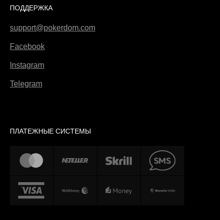
ПОДДЕРЖКА
support@pokerdom.com
Facebook
Instagram
Telegram
ПЛАТЕЖНЫЕ СИСТЕМЫ