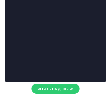
ИГРАТЬ НА ДЕНЬГИ!