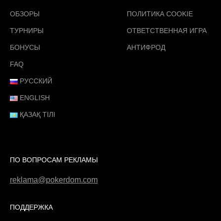
ОБЗОРЫ
ПОЛИТИКА COOKIE
ТУРНИРЫ
ОТВЕТСТВЕННАЯ ИГРА
БОНУСЫ
АНТИФРОД
FAQ
РУССКИЙ
ENGLISH
ҚАЗАҚ ТІЛІ
ПО ВОПРОСАМ РЕКЛАМЫ
reklama@pokerdom.com
ПОДДЕРЖКА