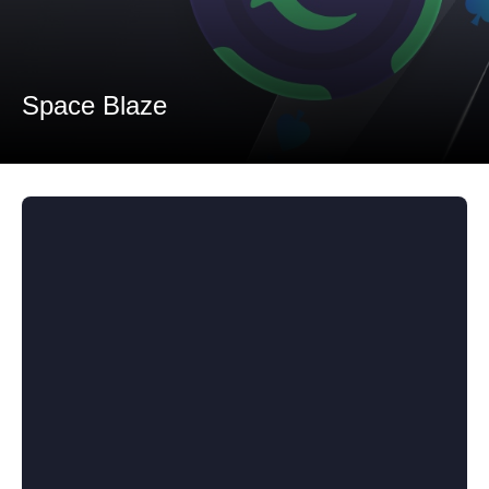
Space Blaze