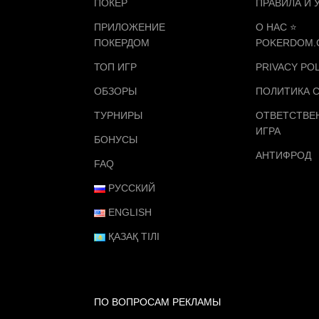
ПОКЕР
ПРАВИЛА И 
ПРИЛОЖЕНИЕ
О НАС ⭐️
ПОКЕРДОМ
POKERDOM.
ТОП ИГР
PRIVACY PO
ОБЗОРЫ
ПОЛИТИКА C
ТУРНИРЫ
ОТВЕТСТВЕ
ИГРА
БОНУСЫ
АНТИФРОД
FAQ
РУССКИЙ
ENGLISH
ҚАЗАҚ ТІЛІ
ПО ВОПРОСАМ РЕКЛАМЫ