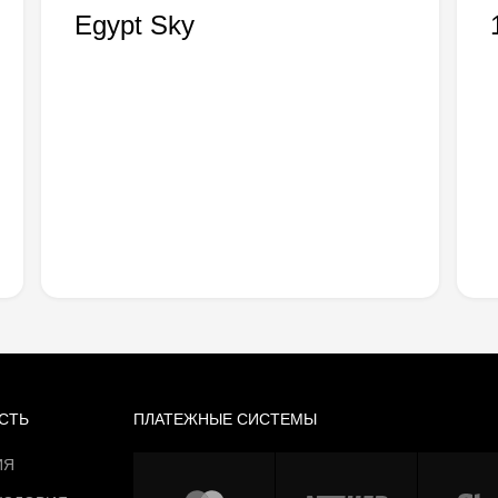
Egypt Sky
СТЬ
ПЛАТЕЖНЫЕ СИСТЕМЫ
ИЯ