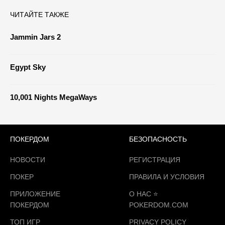
ЧИТАЙТЕ ТАКЖЕ
Jammin Jars 2
Egypt Sky
10,001 Nights MegaWays
ПОКЕРДОМ
БЕЗОПАСНОСТЬ
НОВОСТИ
РЕГИСТРАЦИЯ
ПОКЕР
ПРАВИЛА И УСЛОВИЯ
ПРИЛОЖЕНИЕ
О НАС ⭐️
ПОКЕРДОМ
POKERDOM.COM
ТОП ИГР
PRIVACY POLICY