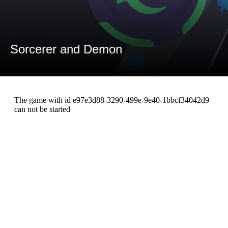
Sorcerer and Demon