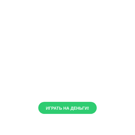
ИГРАТЬ НА ДЕНЬГИ!