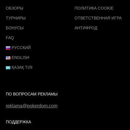
ОБЗОРЫ
ПОЛИТИКА COOKIE
ТУРНИРЫ
ОТВЕТСТВЕННАЯ ИГРА
БОНУСЫ
АНТИФРОД
FAQ
РУССКИЙ
ENGLISH
ҚАЗАҚ ТІЛІ
ПО ВОПРОСАМ РЕКЛАМЫ
reklama@pokerdom.com
ПОДДЕРЖКА