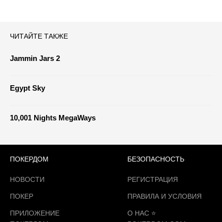
ЧИТАЙТЕ ТАКЖЕ
Jammin Jars 2
Egypt Sky
10,001 Nights MegaWays
ПОКЕРДОМ
БЕЗОПАСНОСТЬ
НОВОСТИ
РЕГИСТРАЦИЯ
ПОКЕР
ПРАВИЛА И УСЛОВИЯ
ПРИЛОЖЕНИЕ
О НАС ⭐️