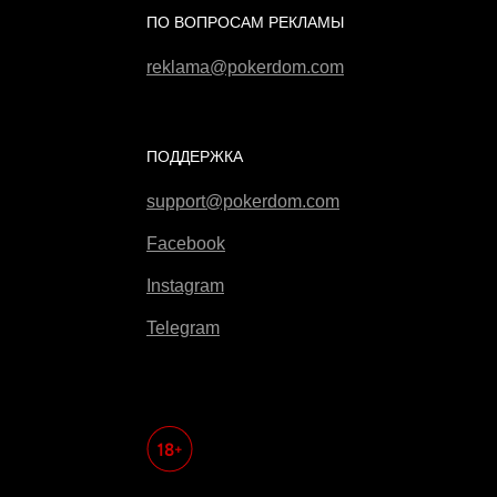
ПО ВОПРОСАМ РЕКЛАМЫ
reklama@pokerdom.com
ПОДДЕРЖКА
support@pokerdom.com
Facebook
Instagram
Telegram