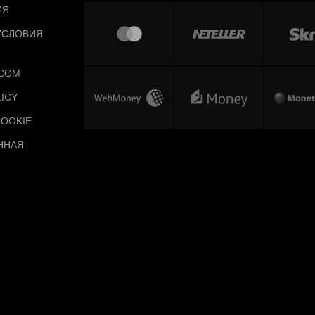
ИЯ
УСЛОВИЯ
COM
LICY
OOKIE
ННАЯ