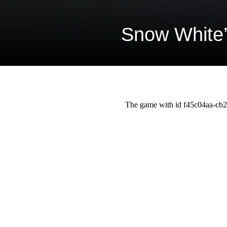
Snow White’