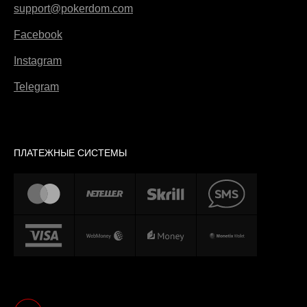
support@pokerdom.com
Facebook
Instagram
Telegram
ПЛАТЕЖНЫЕ СИСТЕМЫ