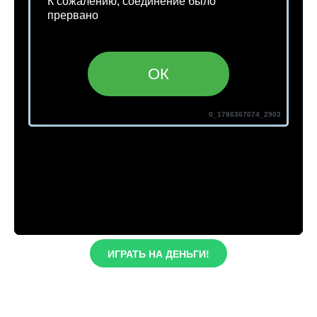
ИГРАТЬ НА ДЕНЬГИ!