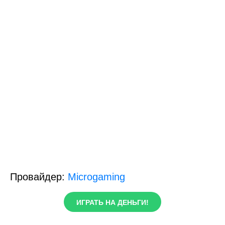
Провайдер:
Microgaming
ИГРАТЬ НА ДЕНЬГИ!