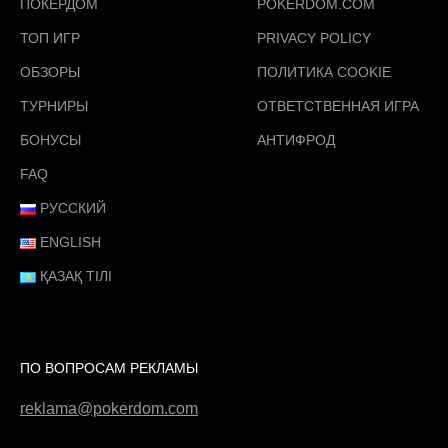
ПОКЕРДОМ
POKERDOM.COM
ТОП ИГР
PRIVACY POLICY
ОБЗОРЫ
ПОЛИТИКА COOKIE
ТУРНИРЫ
ОТВЕТСТВЕННАЯ ИГРА
БОНУСЫ
АНТИФРОД
FAQ
РУССКИЙ
ENGLISH
ҚАЗАҚ ТІЛІ
ПО ВОПРОСАМ РЕКЛАМЫ
reklama@pokerdom.com