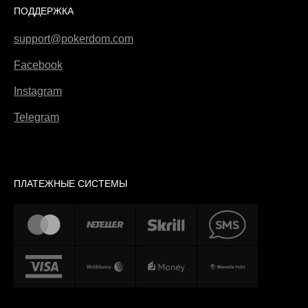
ПОДДЕРЖКА
support@pokerdom.com
Facebook
Instagram
Telegram
ПЛАТЕЖНЫЕ СИСТЕМЫ