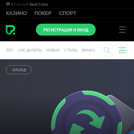
>
Слоты
>
Skull Coins
КАЗИНО
ПОКЕР
СПОРТ
РЕГИСТРАЦИЯ И ВХОД
ТОП
LIVE ДИЛЕРЫ
НОВЫЕ
СТОЛЫ
МИНИ ИГРЫ
СЛОТЫ
ВИР
НАЗАД