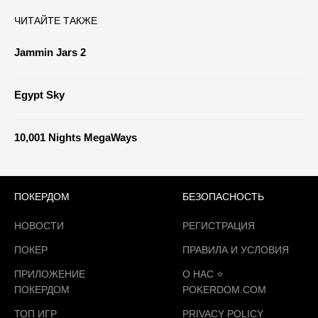
ЧИТАЙТЕ ТАКЖЕ
Jammin Jars 2
Egypt Sky
10,001 Nights MegaWays
ПОКЕРДОМ
БЕЗОПАСНОСТЬ
НОВОСТИ
РЕГИСТРАЦИЯ
ПОКЕР
ПРАВИЛА И УСЛОВИЯ
ПРИЛОЖЕНИЕ
О НАС ⭐️
ПОКЕРДОМ
POKERDOM.COM
ТОП ИГР
PRIVACY POLICY