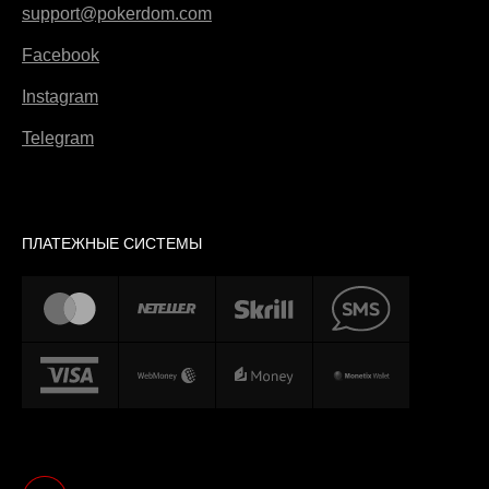
support@pokerdom.com
Facebook
Instagram
Telegram
ПЛАТЕЖНЫЕ СИСТЕМЫ