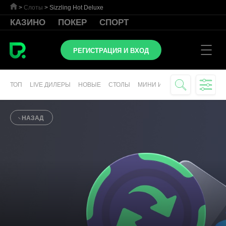
>
Слоты
>
Sizzling Hot Deluxe
КАЗИНО
ПОКЕР
СПОРТ
РЕГИСТРАЦИЯ И ВХОД
ТОП
LIVE ДИЛЕРЫ
НОВЫЕ
СТОЛЫ
МИНИ ИГРЫ
СЛОТЫ
ВИР
НАЗАД