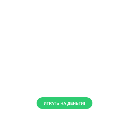
ИГРАТЬ НА ДЕНЬГИ!