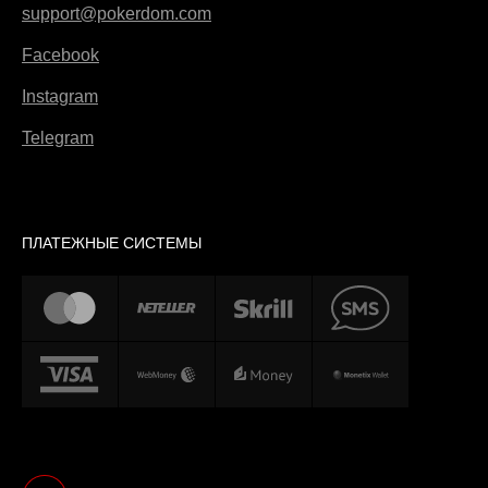
support@pokerdom.com
Facebook
Instagram
Telegram
ПЛАТЕЖНЫЕ СИСТЕМЫ