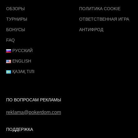
ОБЗОРЫ
ПОЛИТИКА COOKIE
ТУРНИРЫ
ОТВЕТСТВЕННАЯ ИГРА
БОНУСЫ
АНТИФРОД
FAQ
РУССКИЙ
ENGLISH
ҚАЗАҚ ТІЛІ
ПО ВОПРОСАМ РЕКЛАМЫ
reklama@pokerdom.com
ПОДДЕРЖКА