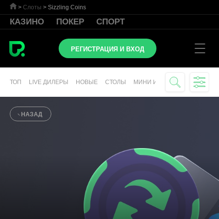
>
Слоты
>
Sizzling Coins
КАЗИНО
ПОКЕР
СПОРТ
РЕГИСТРАЦИЯ И ВХОД
ТОП
LIVE ДИЛЕРЫ
НОВЫЕ
СТОЛЫ
МИНИ ИГРЫ
СЛОТЫ
ВИР
НАЗАД