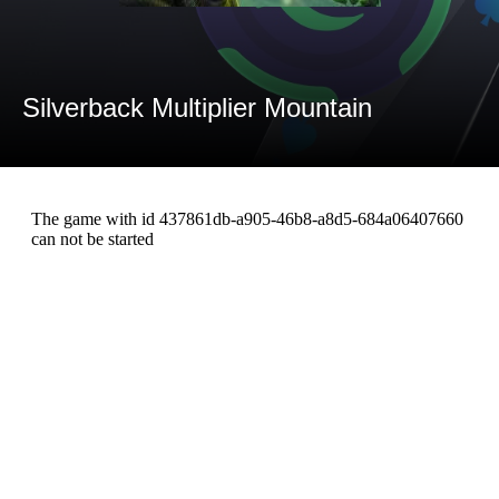
Silverback Multiplier Mountain