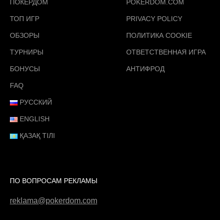
ПОКЕРДОМ
POKERDOM.COM
ТОП ИГР
PRIVACY POLICY
ОБЗОРЫ
ПОЛИТИКА COOKIE
ТУРНИРЫ
ОТВЕТСТВЕННАЯ ИГРА
БОНУСЫ
АНТИФРОД
FAQ
РУССКИЙ
ENGLISH
ҚАЗАҚ ТІЛІ
ПО ВОПРОСАМ РЕКЛАМЫ
reklama@pokerdom.com