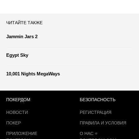
ЧИТАЙТЕ ТАКЖЕ
Jammin Jars 2
Egypt Sky
10,001 Nights MegaWays
ПОКЕРДОМ
БЕЗОПАСНОСТЬ
НОВОСТИ
РЕГИСТРАЦИЯ
ПОКЕР
ПРАВИЛА И УСЛОВИЯ
ПРИЛОЖЕНИЕ
О НАС ⭐️