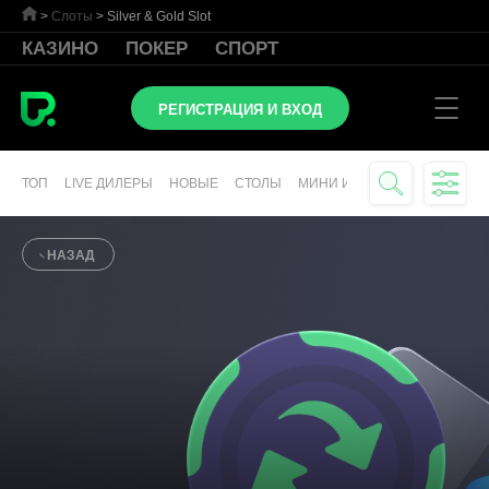
>
Слоты
>
Silver & Gold Slot
КАЗИНО
ПОКЕР
СПОРТ
РЕГИСТРАЦИЯ И ВХОД
ТОП
LIVE ДИЛЕРЫ
НОВЫЕ
СТОЛЫ
МИНИ ИГРЫ
СЛОТЫ
ВИР
НАЗАД