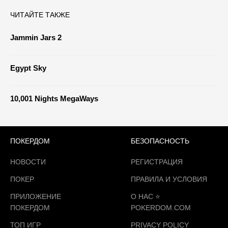
ЧИТАЙТЕ ТАКЖЕ
Jammin Jars 2
Egypt Sky
10,001 Nights MegaWays
ПОКЕРДОМ
БЕЗОПАСНОСТЬ
НОВОСТИ
РЕГИСТРАЦИЯ
ПОКЕР
ПРАВИЛА И УСЛОВИЯ
ПРИЛОЖЕНИЕ
О НАС ⭐️
ПОКЕРДОМ
POKERDOM.COM
ТОП ИГР
PRIVACY POLICY