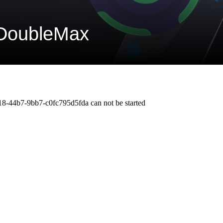
 DoubleMax