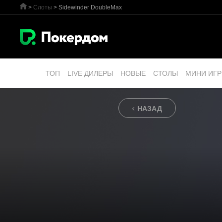
>
Слоты
>
Sidewinder DoubleMax
ТОП
LIVE ДИЛЕРЫ
НОВЫЕ
СТОЛЫ
МИНИ ИГ
НАЗАД