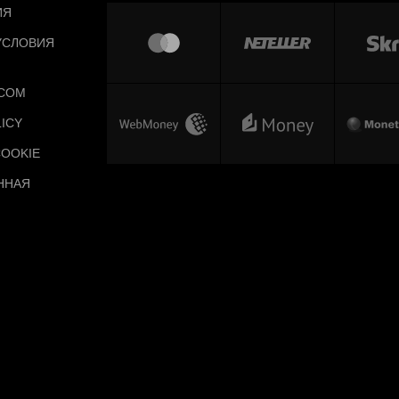
ИЯ
УСЛОВИЯ
COM
LICY
OOKIE
ННАЯ