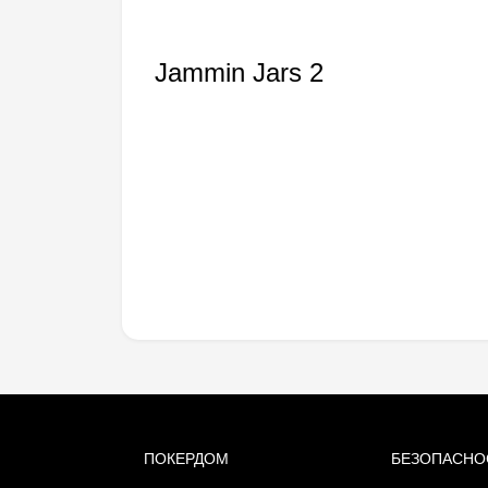
Jammin Jars 2
ПОКЕРДОМ
БЕЗОПАСНО