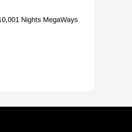
10,001 Nights MegaWays