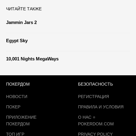
ЧИТАЙТЕ ТАКЖЕ
Jammin Jars 2
Egypt Sky
10,001 Nights MegaWays
ПОКЕРДОМ
БЕЗОПАСНОСТЬ
НОВОСТИ
РЕГИСТРАЦИЯ
ПОКЕР
ПРАВИЛА И УСЛОВИЯ
ПРИЛОЖЕНИЕ
О НАС ⭐️
ПОКЕРДОМ
POKERDOM.COM
ТОП ИГР
PRIVACY POLICY