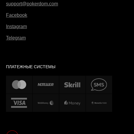
support@pokerdom.com
Facebook
Instagram
Telegram
ПЛАТЕЖНЫЕ СИСТЕМЫ