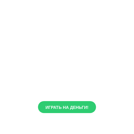
ИГРАТЬ НА ДЕНЬГИ!