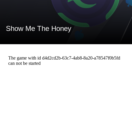
Show Me The Honey