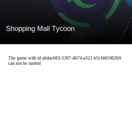
Shopping Mall Tycoon