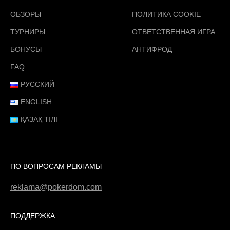
ОБЗОРЫ
ПОЛИТИКА COOKIE
ТУРНИРЫ
ОТВЕТСТВЕННАЯ ИГРА
БОНУСЫ
АНТИФРОД
FAQ
РУССКИЙ
ENGLISH
ҚАЗАҚ ТІЛІ
ПО ВОПРОСАМ РЕКЛАМЫ
reklama@pokerdom.com
ПОДДЕРЖКА