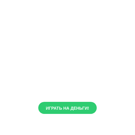
ИГРАТЬ НА ДЕНЬГИ!