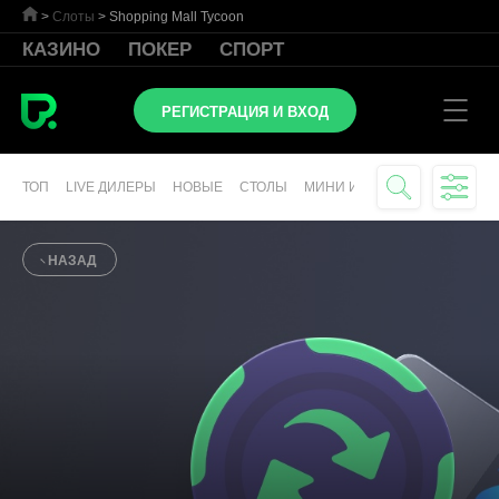
>
Слоты
>
Shopping Mall Tycoon
КАЗИНО
ПОКЕР
СПОРТ
РЕГИСТРАЦИЯ И ВХОД
ТОП
LIVE ДИЛЕРЫ
НОВЫЕ
СТОЛЫ
МИНИ ИГРЫ
СЛОТЫ
ВИР
НАЗАД