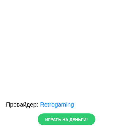
Провайдер:
Retrogaming
ИГРАТЬ НА ДЕНЬГИ!