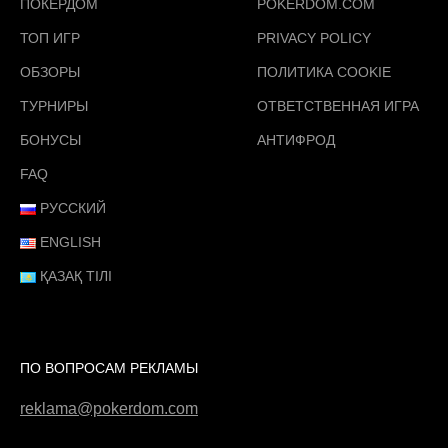
ПОКЕРДОМ
POKERDOM.COM
ТОП ИГР
PRIVACY POLICY
ОБЗОРЫ
ПОЛИТИКА COOKIE
ТУРНИРЫ
ОТВЕТСТВЕННАЯ ИГРА
БОНУСЫ
АНТИФРОД
FAQ
РУССКИЙ
ENGLISH
ҚАЗАҚ ТІЛІ
ПО ВОПРОСАМ РЕКЛАМЫ
reklama@pokerdom.com