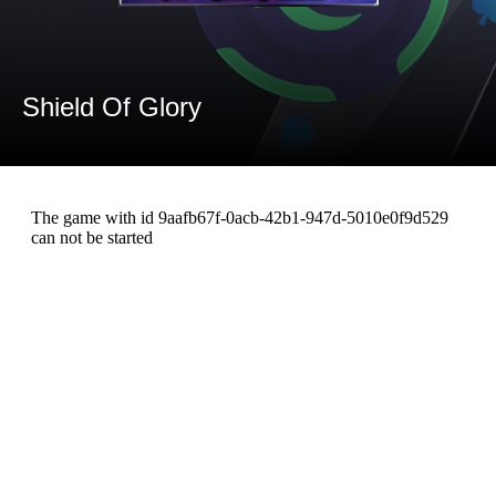
Shield Of Glory