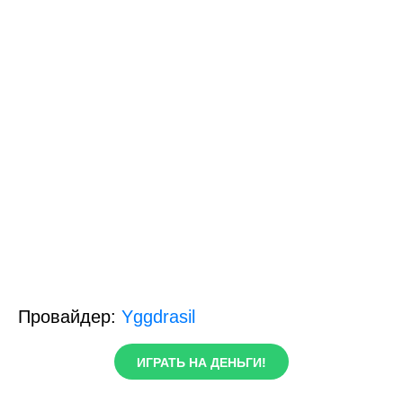
Провайдер:
Yggdrasil
ИГРАТЬ НА ДЕНЬГИ!