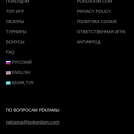
ПОКЕРДОМ
POKERDOM.COM
ТОП ИГР
PRIVACY POLICY
ОБЗОРЫ
ПОЛИТИКА COOKIE
ТУРНИРЫ
ОТВЕТСТВЕННАЯ ИГРА
БОНУСЫ
АНТИФРОД
FAQ
РУССКИЙ
ENGLISH
ҚАЗАҚ ТІЛІ
ПО ВОПРОСАМ РЕКЛАМЫ
reklama@pokerdom.com