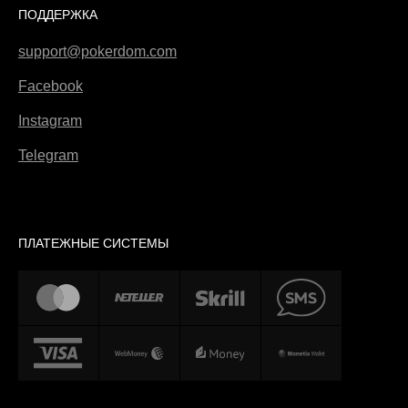
ПОДДЕРЖКА
support@pokerdom.com
Facebook
Instagram
Telegram
ПЛАТЕЖНЫЕ СИСТЕМЫ