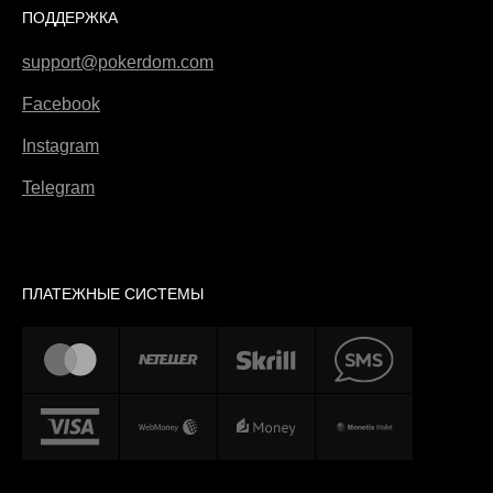
ПОДДЕРЖКА
support@pokerdom.com
Facebook
Instagram
Telegram
ПЛАТЕЖНЫЕ СИСТЕМЫ