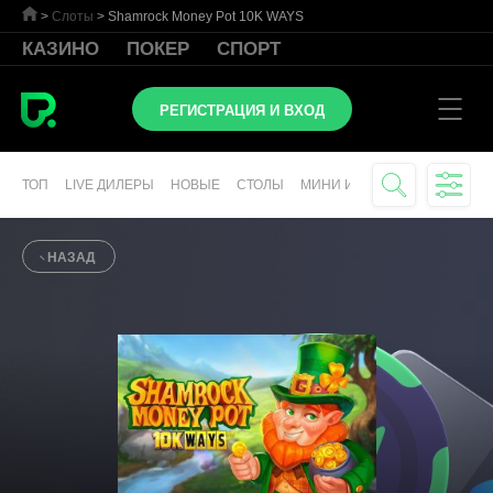
>
Слоты
>
Shamrock Money Pot 10K WAYS
КАЗИНО
ПОКЕР
СПОРТ
РЕГИСТРАЦИЯ И ВХОД
ТОП
LIVE ДИЛЕРЫ
НОВЫЕ
СТОЛЫ
МИНИ ИГРЫ
СЛОТЫ
ВИР
НАЗАД