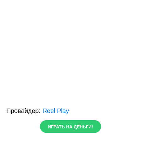
Провайдер:
Reel Play
ИГРАТЬ НА ДЕНЬГИ!