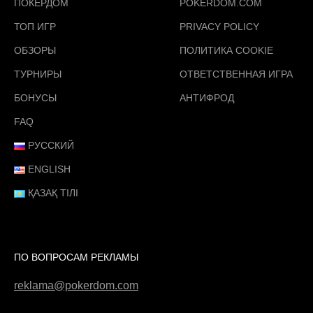
ПОКЕРДОМ
POKERDOM.COM
ТОП ИГР
PRIVACY POLICY
ОБЗОРЫ
ПОЛИТИКА COOKIE
ТУРНИРЫ
ОТВЕТСТВЕННАЯ ИГРА
БОНУСЫ
АНТИФРОД
FAQ
РУССКИЙ
ENGLISH
ҚАЗАҚ ТІЛІ
ПО ВОПРОСАМ РЕКЛАМЫ
reklama@pokerdom.com