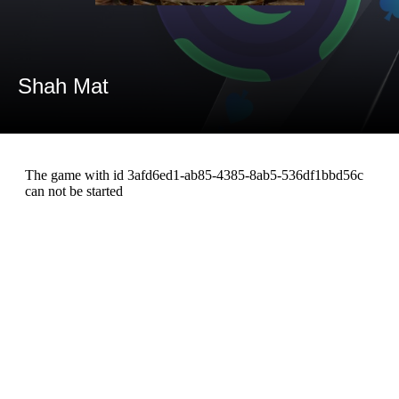
Shah Mat