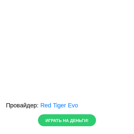
Провайдер:
Red Tiger Evo
ИГРАТЬ НА ДЕНЬГИ!