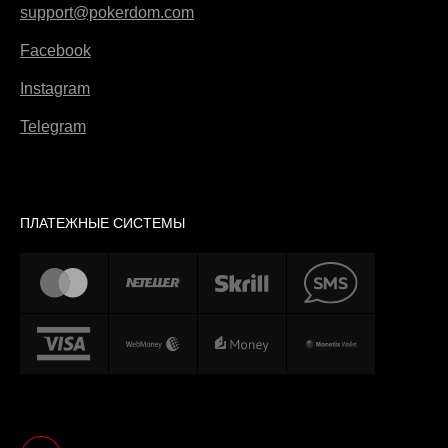
support@pokerdom.com
Facebook
Instagram
Telegram
ПЛАТЕЖНЫЕ СИСТЕМЫ