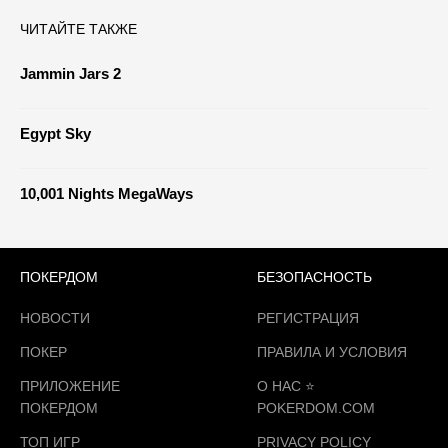
ЧИТАЙТЕ ТАКЖЕ
Jammin Jars 2
Egypt Sky
10,001 Nights MegaWays
ПОКЕРДОМ
БЕЗОПАСНОСТЬ
НОВОСТИ
РЕГИСТРАЦИЯ
ПОКЕР
ПРАВИЛА И УСЛОВИЯ
ПРИЛОЖЕНИЕ
О НАС ⭐️
ПОКЕРДОМ
POKERDOM.COM
ТОП ИГР
PRIVACY POLICY