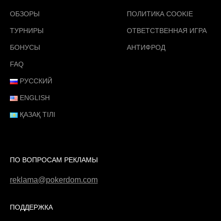
ОБЗОРЫ
ПОЛИТИКА COOKIE
ТУРНИРЫ
ОТВЕТСТВЕННАЯ ИГРА
БОНУСЫ
АНТИФРОД
FAQ
РУССКИЙ
ENGLISH
ҚАЗАҚ ТІЛІ
ПО ВОПРОСАМ РЕКЛАМЫ
reklama@pokerdom.com
ПОДДЕРЖКА