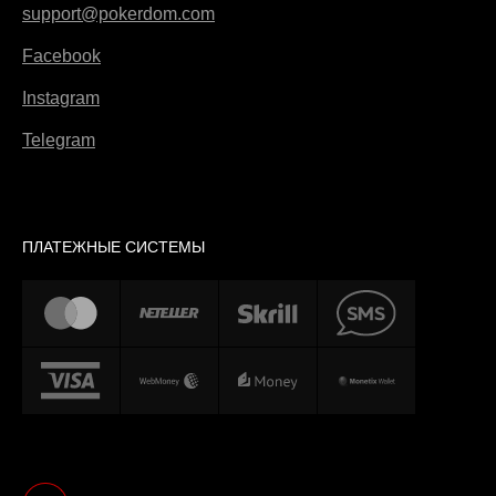
support@pokerdom.com
Facebook
Instagram
Telegram
ПЛАТЕЖНЫЕ СИСТЕМЫ