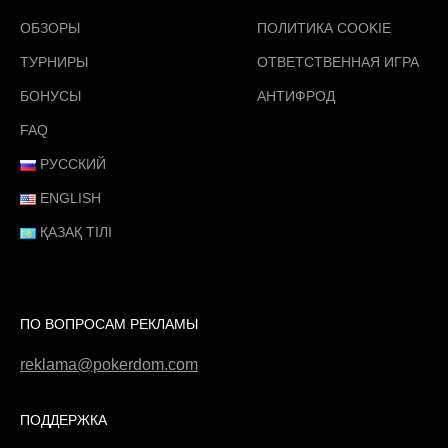
ОБЗОРЫ
ПОЛИТИКА COOKIE
ТУРНИРЫ
ОТВЕТСТВЕННАЯ ИГРА
БОНУСЫ
АНТИФРОД
FAQ
РУССКИЙ
ENGLISH
ҚАЗАҚ ТІЛІ
ПО ВОПРОСАМ РЕКЛАМЫ
reklama@pokerdom.com
ПОДДЕРЖКА