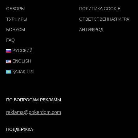
ОБЗОРЫ
ПОЛИТИКА COOKIE
ТУРНИРЫ
ОТВЕТСТВЕННАЯ ИГРА
БОНУСЫ
АНТИФРОД
FAQ
РУССКИЙ
ENGLISH
ҚАЗАҚ ТІЛІ
ПО ВОПРОСАМ РЕКЛАМЫ
reklama@pokerdom.com
ПОДДЕРЖКА