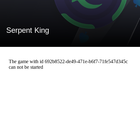
Serpent King