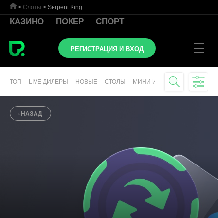
>
Слоты
>
Serpent King
КАЗИНО
ПОКЕР
СПОРТ
РЕГИСТРАЦИЯ И ВХОД
ТОП
LIVE ДИЛЕРЫ
НОВЫЕ
СТОЛЫ
МИНИ ИГРЫ
СЛОТЫ
ВИР
НАЗАД