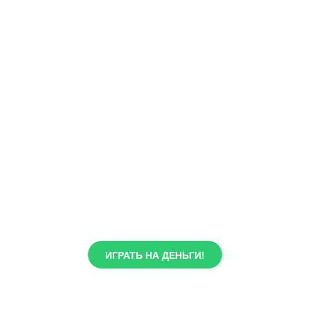
ИГРАТЬ НА ДЕНЬГИ!