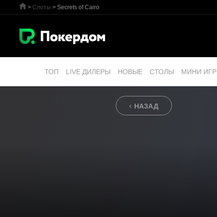
>
Слоты
>
Secrets of Cairo
ТОП
LIVE ДИЛЕРЫ
НОВЫЕ
СТОЛЫ
МИНИ ИГ
НАЗАД