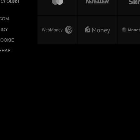
УСЛОВИЯ
COM
LICY
OOKIE
ННАЯ