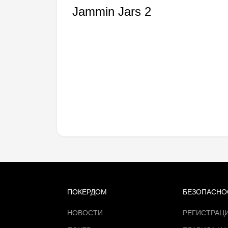
Jammin Jars 2
ПОКЕРДОМ
БЕЗОПАСНО
НОВОСТИ
РЕГИСТРАЦ