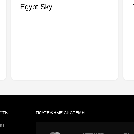
Egypt Sky
СТЬ
ПЛАТЕЖНЫЕ СИСТЕМЫ
ИЯ