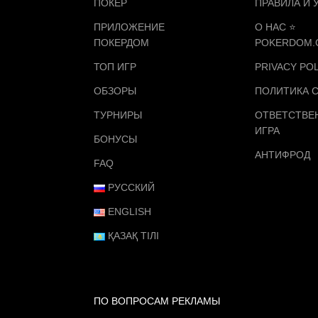
ПОКЕР
ПРАВИЛА И 
ПРИЛОЖЕНИЕ
О НАС ⭐️
ПОКЕРДОМ
POKERDOM.
ТОП ИГР
PRIVACY PO
ОБЗОРЫ
ПОЛИТИКА C
ТУРНИРЫ
ОТВЕТСТВЕ
ИГРА
БОНУСЫ
АНТИФРОД
FAQ
РУССКИЙ
ENGLISH
ҚАЗАҚ ТІЛІ
ПО ВОПРОСАМ РЕКЛАМЫ