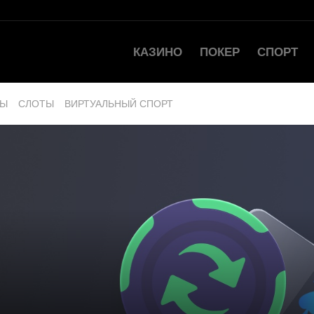
КАЗИНО
ПОКЕР
СПОРТ
РЫ
СЛОТЫ
ВИРТУАЛЬНЫЙ СПОРТ