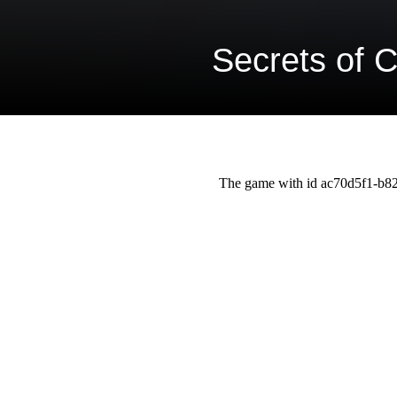
Secrets of C