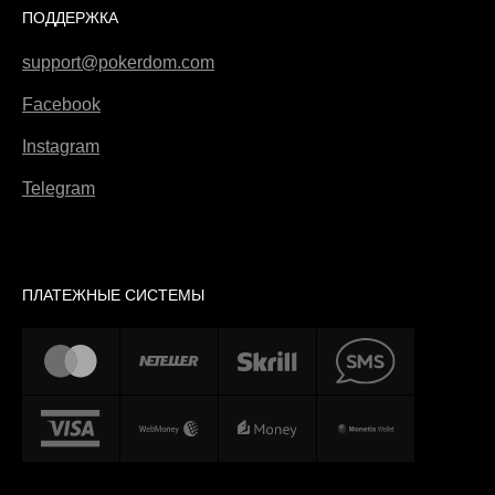
ПОДДЕРЖКА
support@pokerdom.com
Facebook
Instagram
Telegram
ПЛАТЕЖНЫЕ СИСТЕМЫ