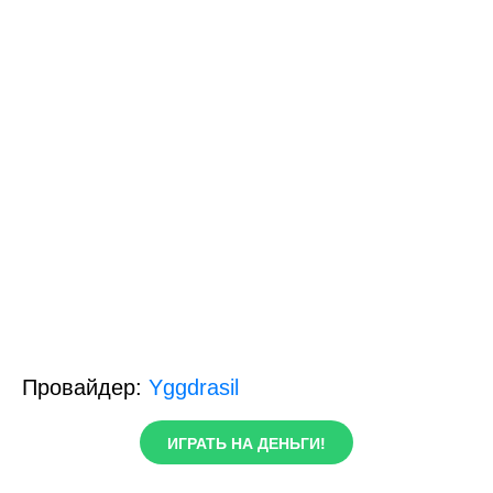
Провайдер:
Yggdrasil
ИГРАТЬ НА ДЕНЬГИ!