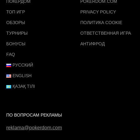
ПОКЕРДОМ
POKERDOM.COM
ТОП ИГР
PRIVACY POLICY
ОБЗОРЫ
ПОЛИТИКА COOKIE
ТУРНИРЫ
ОТВЕТСТВЕННАЯ ИГРА
БОНУСЫ
АНТИФРОД
FAQ
РУССКИЙ
ENGLISH
ҚАЗАҚ ТІЛІ
ПО ВОПРОСАМ РЕКЛАМЫ
reklama@pokerdom.com