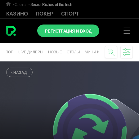
>
Слоты
>
Secret Riches of the Irish
КАЗИНО
ПОКЕР
СПОРТ
РЕГИСТРАЦИЯ И ВХОД
ТОП
LIVE ДИЛЕРЫ
НОВЫЕ
СТОЛЫ
МИНИ ИГРЫ
СЛОТЫ
ВИР
НАЗАД