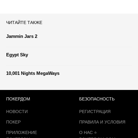
ЧИТАЙТЕ ТАКЖЕ
Jammin Jars 2
Egypt Sky
10,001 Nights MegaWays
ПОКЕРДОМ
БЕЗОПАСНОСТЬ
НОВОСТИ
РЕГИСТРАЦИЯ
ПОКЕР
ПРАВИЛА И УСЛОВИЯ
ПРИЛОЖЕНИЕ
О НАС ⭐️