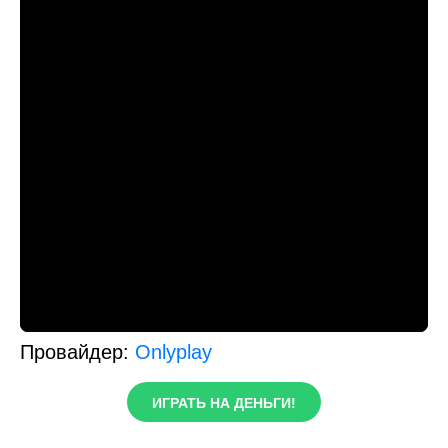
Провайдер:
Onlyplay
ИГРАТЬ НА ДЕНЬГИ!