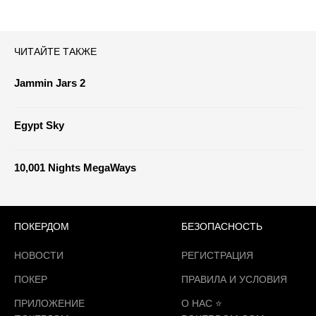
ЧИТАЙТЕ ТАКЖЕ
Jammin Jars 2
Egypt Sky
10,001 Nights MegaWays
ПОКЕРДОМ
БЕЗОПАСНОСТЬ
НОВОСТИ
РЕГИСТРАЦИЯ
ПОКЕР
ПРАВИЛА И УСЛОВИЯ
ПРИЛОЖЕНИЕ
О НАС ⭐️