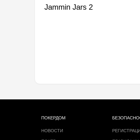
Jammin Jars 2
ПОКЕРДОМ
БЕЗОПАСНО
НОВОСТИ
РЕГИСТРАЦ