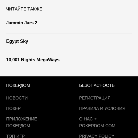
ЧИТАЙТЕ ТАКЖЕ
Jammin Jars 2
Egypt Sky
10,001 Nights MegaWays
ПОКЕРДОМ
БЕЗОПАСНОСТЬ
НОВОСТИ
РЕГИСТРАЦИЯ
ПОКЕР
ПРАВИЛА И УСЛОВИЯ
ПРИЛОЖЕНИЕ
О НАС ⭐️
ПОКЕРДОМ
POKERDOM.COM
ТОП ИГР
PRIVACY POLICY