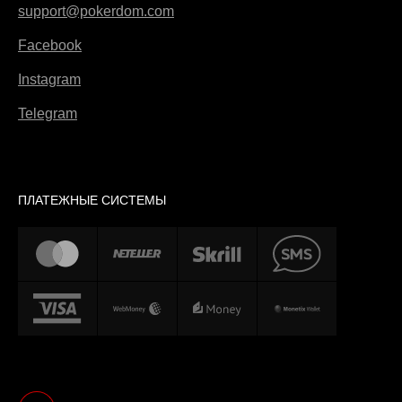
support@pokerdom.com
Facebook
Instagram
Telegram
ПЛАТЕЖНЫЕ СИСТЕМЫ