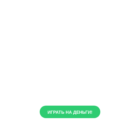
ИГРАТЬ НА ДЕНЬГИ!