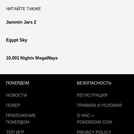
ЧИТАЙТЕ ТАКЖЕ
Jammin Jars 2
Egypt Sky
10,001 Nights MegaWays
ПОКЕРДОМ
БЕЗОПАСНОСТЬ
НОВОСТИ
РЕГИСТРАЦИЯ
ПОКЕР
ПРАВИЛА И УСЛОВИЯ
ПРИЛОЖЕНИЕ
О НАС ⭐️
ПОКЕРДОМ
POKERDOM.COM
ТОП ИГР
PRIVACY POLICY