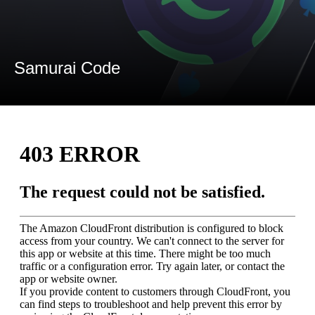
Samurai Code