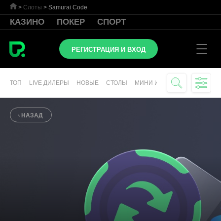
>
Слоты
>
Samurai Code
КАЗИНО
ПОКЕР
СПОРТ
РЕГИСТРАЦИЯ И ВХОД
ТОП
LIVE ДИЛЕРЫ
НОВЫЕ
СТОЛЫ
МИНИ ИГРЫ
СЛОТЫ
ВИР
НАЗАД