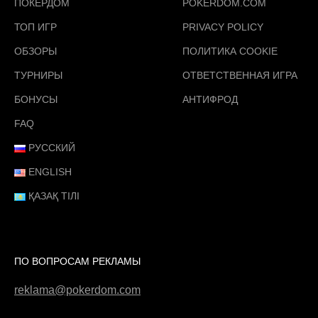
ПОКЕРДОМ
POKERDOM.COM
ТОП ИГР
PRIVACY POLICY
ОБЗОРЫ
ПОЛИТИКА COOKIE
ТУРНИРЫ
ОТВЕТСТВЕННАЯ ИГРА
БОНУСЫ
АНТИФРОД
FAQ
РУССКИЙ
ENGLISH
ҚАЗАҚ ТІЛІ
ПО ВОПРОСАМ РЕКЛАМЫ
reklama@pokerdom.com