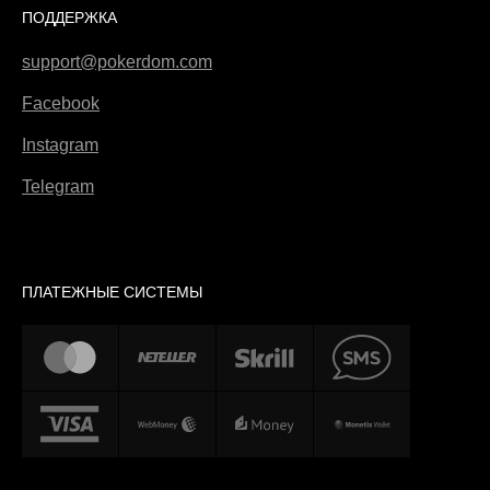
ПОДДЕРЖКА
support@pokerdom.com
Facebook
Instagram
Telegram
ПЛАТЕЖНЫЕ СИСТЕМЫ