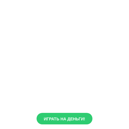
ИГРАТЬ НА ДЕНЬГИ!