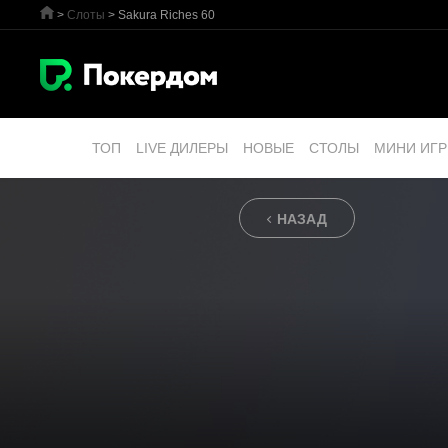
>
Слоты
>
Sakura Riches 60
ТОП
LIVE ДИЛЕРЫ
НОВЫЕ
СТОЛЫ
МИНИ ИГ
НАЗАД