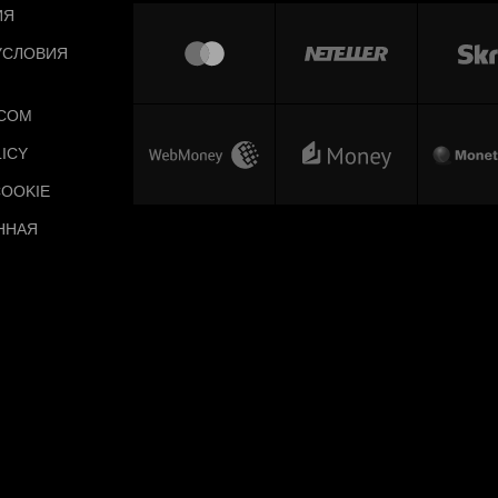
ИЯ
УСЛОВИЯ
COM
LICY
OOKIE
ННАЯ