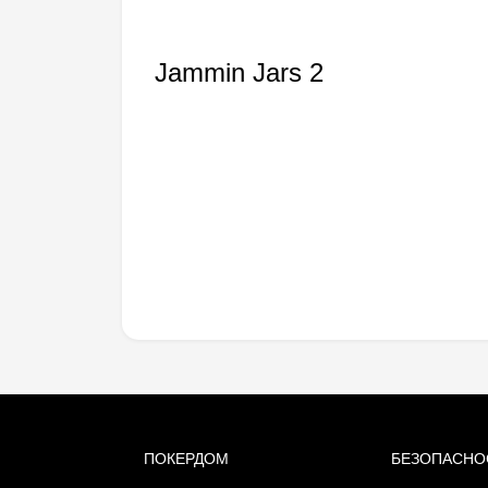
Jammin Jars 2
ПОКЕРДОМ
БЕЗОПАСНО