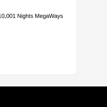
10,001 Nights MegaWays