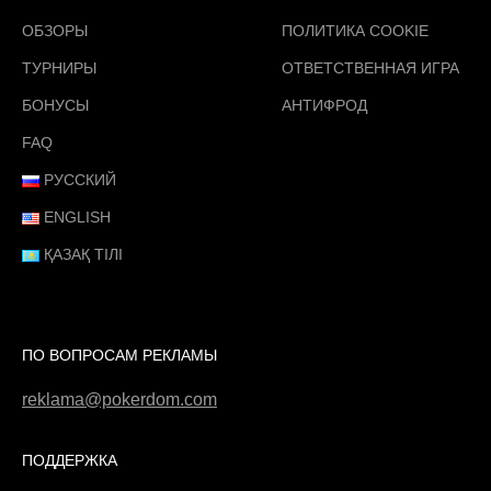
ОБЗОРЫ
ПОЛИТИКА COOKIE
ТУРНИРЫ
ОТВЕТСТВЕННАЯ ИГРА
БОНУСЫ
АНТИФРОД
FAQ
РУССКИЙ
ENGLISH
ҚАЗАҚ ТІЛІ
ПО ВОПРОСАМ РЕКЛАМЫ
reklama@pokerdom.com
ПОДДЕРЖКА