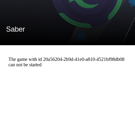
Saber