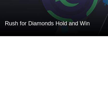
Rush for Diamonds Hold and Win