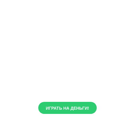
ИГРАТЬ НА ДЕНЬГИ!