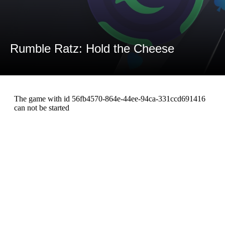
Rumble Ratz: Hold the Cheese