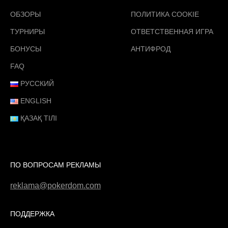
ОБЗОРЫ
ПОЛИТИКА COOKIE
ТУРНИРЫ
ОТВЕТСТВЕННАЯ ИГРА
БОНУСЫ
АНТИФРОД
FAQ
РУССКИЙ
ENGLISH
ҚАЗАҚ ТІЛІ
ПО ВОПРОСАМ РЕКЛАМЫ
reklama@pokerdom.com
ПОДДЕРЖКА