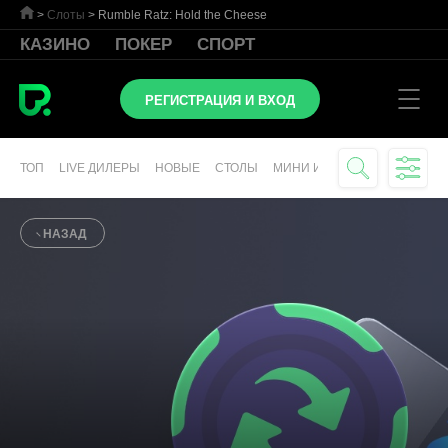
>
Слоты
>
Rumble Ratz: Hold the Cheese
КАЗИНО
ПОКЕР
СПОРТ
РЕГИСТРАЦИЯ И ВХОД
ТОП
LIVE ДИЛЕРЫ
НОВЫЕ
СТОЛЫ
МИНИ ИГРЫ
СЛОТЫ
ВИР
НАЗАД