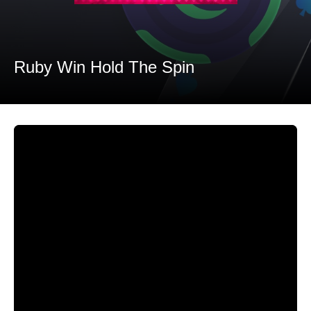
Ruby Win Hold The Spin