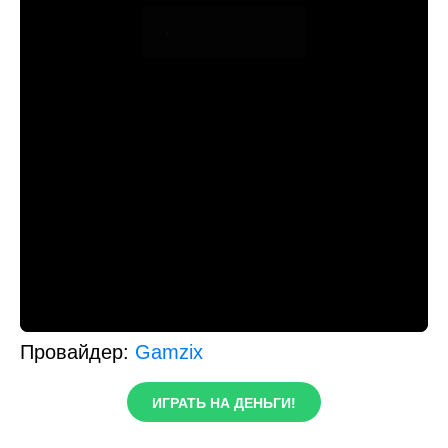
Провайдер:
Gamzix
ИГРАТЬ НА ДЕНЬГИ!