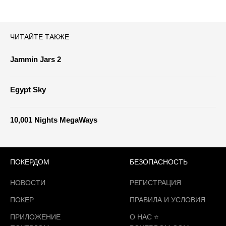
ЧИТАЙТЕ ТАКЖЕ
Jammin Jars 2
Egypt Sky
10,001 Nights MegaWays
ПОКЕРДОМ
БЕЗОПАСНОСТЬ
НОВОСТИ
РЕГИСТРАЦИЯ
ПОКЕР
ПРАВИЛА И УСЛОВИЯ
ПРИЛОЖЕНИЕ
О НАС ⭐️