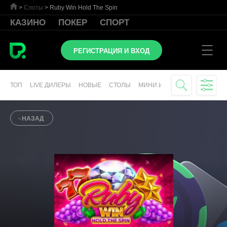
>
Слоты
>
Ruby Win Hold The Spin
КАЗИНО
ПОКЕР
СПОРТ
РЕГИСТРАЦИЯ И ВХОД
ТОП
LIVE ДИЛЕРЫ
НОВЫЕ
СТОЛЫ
МИНИ ИГРЫ
СЛОТЫ
ВИР
НАЗАД