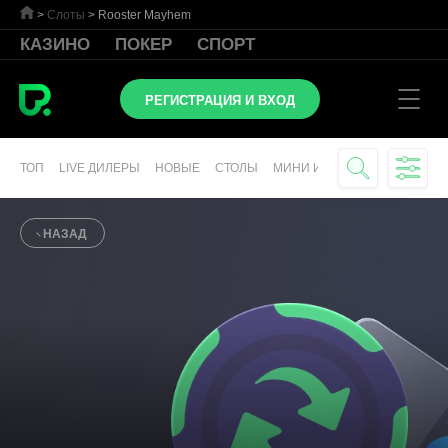
>
Слоты
>
Rooster Mayhem
КАЗИНО
ПОКЕР
СПОРТ
РЕГИСТРАЦИЯ И ВХОД
ТОП
LIVE ДИЛЕРЫ
НОВЫЕ
СТОЛЫ
МИНИ ИГРЫ
СЛОТЫ
ВИР
НАЗАД