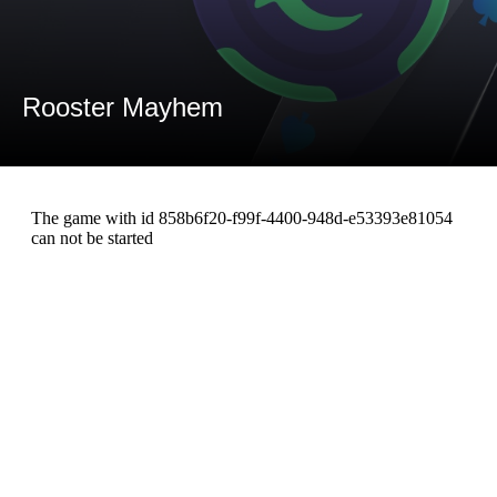
Rooster Mayhem