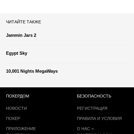
ЧИТАЙТЕ ТАКЖЕ
Jammin Jars 2
Egypt Sky
10,001 Nights MegaWays
ПОКЕРДОМ
БЕЗОПАСНОСТЬ
НОВОСТИ
РЕГИСТРАЦИЯ
ПОКЕР
ПРАВИЛА И УСЛОВИЯ
ПРИЛОЖЕНИЕ
О НАС ⭐️