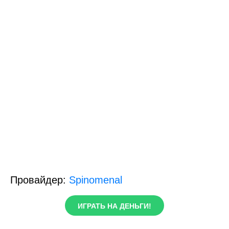
Провайдер:
Spinomenal
ИГРАТЬ НА ДЕНЬГИ!